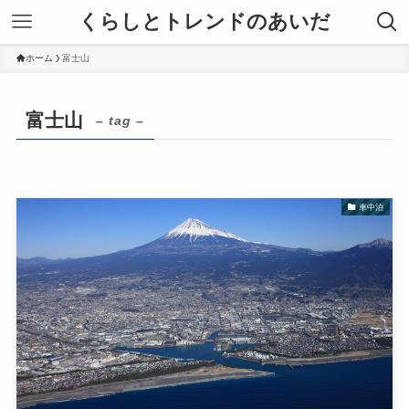
くらしとトレンドのあいだ
ホーム
富士山
富士山
– tag –
車中泊