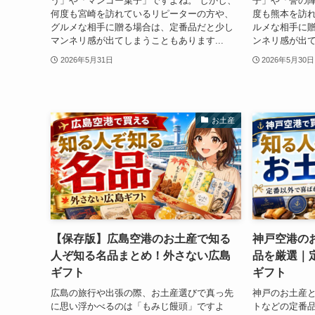
う」や「マンゴー菓子」ですよね。 しかし、
子」や「誉の陣
何度も宮崎を訪れているリピーターの方や、
度も熊本を訪
グルメな相手に贈る場合は、定番品だと少し
ルメな相手に
マンネリ感が出てしまうこともあります...
ンネリ感が出て
2026年5月31日
2026年5月30日
お土産
【保存版】広島空港のお土産で知る
神戸空港の
人ぞ知る名品まとめ！外さない広島
品を厳選｜
ギフト
ギフト
広島の旅行や出張の際、お土産選びで真っ先
神戸のお土産
に思い浮かべるのは「もみじ饅頭」ですよ
トなどの定番