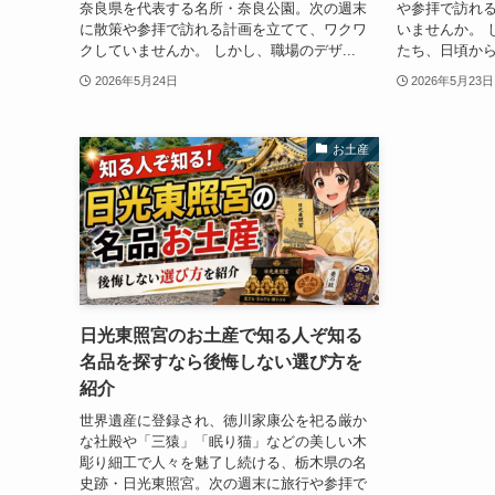
奈良県を代表する名所・奈良公園。次の週末
や参拝で訪れ
に散策や参拝で訪れる計画を立てて、ワクワ
いませんか。 
クしていませんか。 しかし、職場のデザ...
たち、日頃から
2026年5月24日
2026年5月23日
お土産
日光東照宮のお土産で知る人ぞ知る
名品を探すなら後悔しない選び方を
紹介
世界遺産に登録され、徳川家康公を祀る厳か
な社殿や「三猿」「眠り猫」などの美しい木
彫り細工で人々を魅了し続ける、栃木県の名
史跡・日光東照宮。次の週末に旅行や参拝で