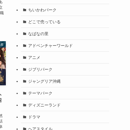
あ
立
ちいかわパーク
、職
どこで売っている
なばなの里
土産
アドベンチャーワールド
アニメ
ジブリパーク
ジャングリア沖縄
テーマパーク
人
紹
ディズニーランド
然
ドラマ
話
阜
ヘアスタイル