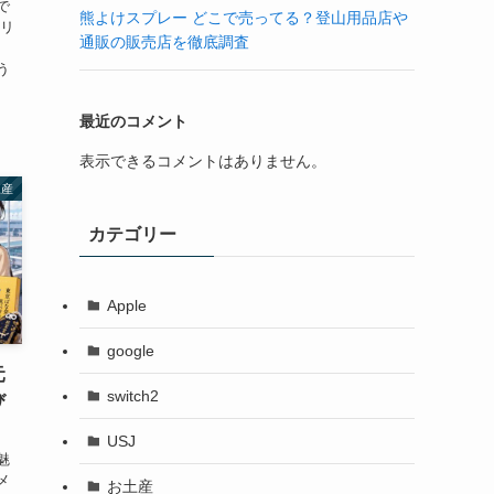
で
熊よけスプレー どこで売ってる？登山用品店や
るリ
通販の販売店を徹底調査
う
最近のコメント
表示できるコメントはありません。
土産
カテゴリー
Apple
google
元
switch2
び
USJ
魅
メ
お土産