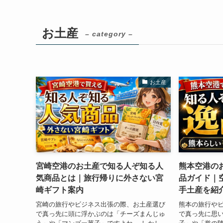
お土産
– category –
お土産
宮崎空港のお土産で知る人ぞ知る人
熊本空港の
気商品とは｜旅行帰りに外さない宮
品ガイド｜
崎ギフト案内
手土産を紹
宮崎の旅行やビジネス出張の際、お土産選び
熊本の旅行や
で真っ先に頭に浮かぶのは「チーズまんじゅ
で真っ先に思