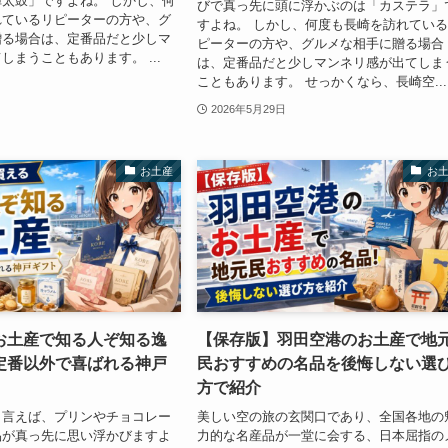
太鼓」ですよね。 しかし、何
びで真っ先に頭に浮かぶのは「カステラ」
れているリピーターの方や、グ
すよね。 しかし、何度も長崎を訪れてい
贈る場合は、定番品だと少しマ
ピーターの方や、グルメな相手に贈る場合
しまうこともあります。 ...
は、定番品だと少しマンネリ感が出てしま
こともあります。 せっかくなら、長崎空...
2026年5月29日
お土産
お
お土産で知る人ぞ知る逸
【保存版】羽田空港のお土産で地
定番以外で喜ばれる神戸
民おすすめの名品を後悔しない選
方で紹介
と言えば、プリンやチョコレー
美しい空の旅の玄関口であり、全国各地の
品が真っ先に思い浮かびますよ
力的な名産品が一堂に会する、日本屈指の