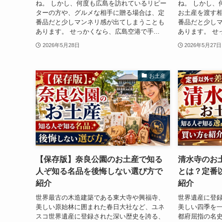
ね。 しかし、何度も広島を訪れているリピー
ね。 しかし、
ターの方や、グルメな相手に贈る場合は、定
お土産を渡す
番品だと少しマンネリ感が出てしまうことも
番品だと少し
あります。 せっかくなら、広島空港で手...
あります。 せ
2026年5月28日
2026年5月27日
お土産
【保存版】奈良公園のお土産で知る
清水寺のお
人ぞ知る名品を後悔しない選び方で
とは？定番
紹介
紹介
世界最古の木造建築である東大寺や興福寺、
世界遺産に登
美しい原始林に囲まれた春日大社など、ユネ
美しい四季を
スコ世界遺産に登録された深い歴史を誇る、
都府屈指の名