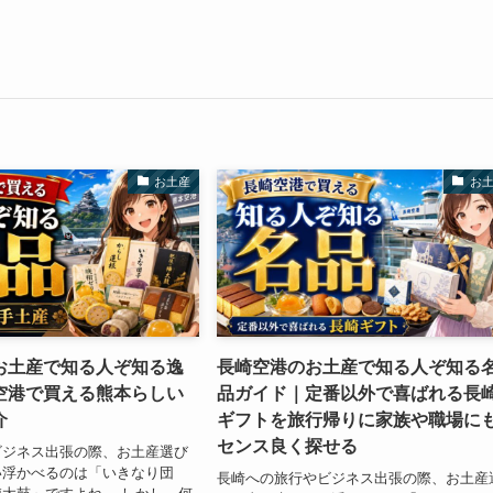
お土産
お
お土産で知る人ぞ知る逸
長崎空港のお土産で知る人ぞ知る
空港で買える熊本らしい
品ガイド｜定番以外で喜ばれる長
介
ギフトを旅行帰りに家族や職場に
センス良く探せる
ビジネス出張の際、お土産選び
い浮かべるのは「いきなり団
長崎への旅行やビジネス出張の際、お土産