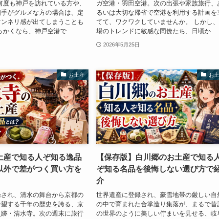
何度も神戸を訪れている方や、
ガ空港・羽田空港。次の出張や家族旅行、
相手がグルメな方の場合は、定
るいは大切な帰省で空港を利用する計画を
マンネリ感が出てしまうことも
てて、ワクワクしていませんか。 しかし
っかくなら、神戸空港で...
場のトレンドに敏感な同僚たち、日頃か...
2026年5月25日
お土産
お
土産で知る人ぞ知る逸品
【保存版】白川郷のお土産で知る
以外で差がつく買い方を
ぞ知る名品を後悔しない選び方で
介
録され、清水の舞台から京都の
世界遺産に登録され、豪雪地帯の厳しい自
一望する千年の歴史を誇る、京
の中で育まれた合掌造り集落が、まるで昔
史跡・清水寺。次の週末に旅行
の世界のように美しい佇まいを見せる、岐