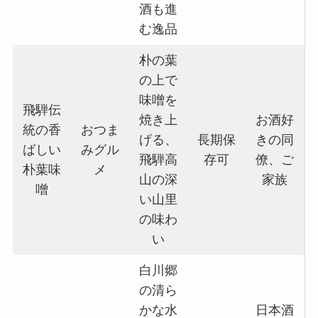
酒も進
む逸品
朴の葉
の上で
味噌を
飛騨伝
焼き上
お酒好
統の香
おつま
げる、
長期保
きの同
ばしい
みグル
飛騨高
存可
僚、ご
朴葉味
メ
山の深
家族
噌
い山里
の味わ
い
白川郷
の清ら
かな水
日本酒