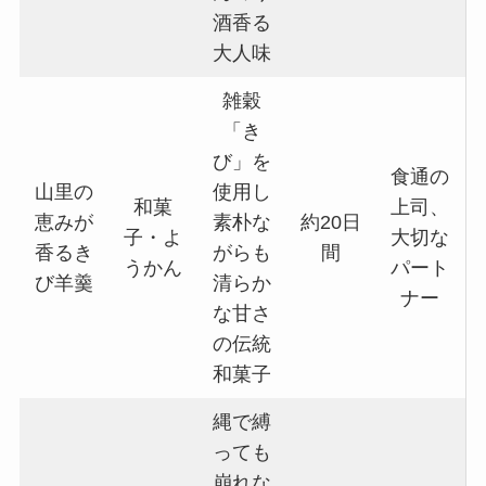
酒香る
大人味
雑穀
「き
び」を
食通の
山里の
使用し
和菓
上司、
恵みが
素朴な
約20日
子・よ
大切な
香るき
がらも
間
うかん
パート
び羊羹
清らか
ナー
な甘さ
の伝統
和菓子
縄で縛
っても
崩れな