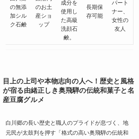
成分を
パート
の無添
のお土
長期保
使用し
ナー、
加シル
産ショ
存可能
た高級
女性の
ク石鹸
ップ
洗顔石
友人
鹸。
目上の上司や本物志向の人へ！歴史と風格
が宿る由緒正しき奥飛騨の伝統和菓子と名
産豆腐グルメ
白川郷の長い歴史と職人のプライドが息づく、地
元民が太鼓判を押す「格式の高い奥飛騨の伝統和