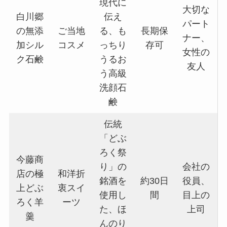
現代に
大切な
白川郷
伝え
パート
の無添
ご当地
る、も
長期保
ナー、
加シル
コスメ
っちり
存可
女性の
ク石鹸
うるお
友人
う高級
洗顔石
鹸
伝統
「どぶ
ろく祭
今藤商
り」の
会社の
店の極
和洋折
銘酒を
約30日
役員、
上どぶ
衷スイ
使用し
間
目上の
ろく羊
ーツ
た、ほ
上司
羹
んのり