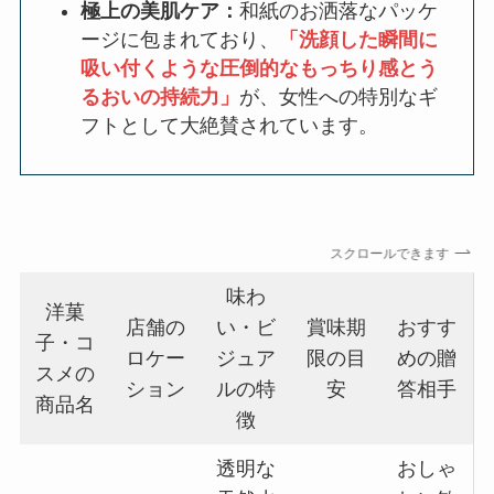
極上の美肌ケア：
和紙のお洒落なパッケ
ージに包まれており、
「洗顔した瞬間に
吸い付くような圧倒的なもっちり感とう
るおいの持続力」
が、女性への特別なギ
フトとして大絶賛されています。
スクロールできます
味わ
洋菓
店舗の
い・ビ
賞味期
おすす
子・コ
ロケー
ジュア
限の目
めの贈
スメの
ション
ルの特
安
答相手
商品名
徴
透明な
おしゃ