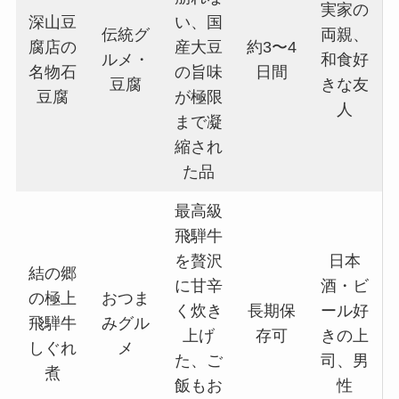
実家の
深山豆
い、国
伝統グ
両親、
腐店の
産大豆
約3〜4
ルメ・
和食好
名物石
の旨味
日間
豆腐
きな友
豆腐
が極限
人
まで凝
縮され
た品
最高級
飛騨牛
を贅沢
日本
結の郷
に甘辛
酒・ビ
の極上
おつま
く炊き
長期保
ール好
飛騨牛
みグル
上げ
存可
きの上
しぐれ
メ
た、ご
司、男
煮
飯もお
性