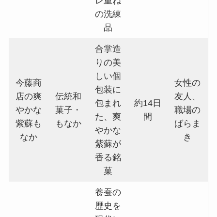
レ重ね
の洗練
品
合掌造
りの美
しい個
今藤商
女性の
包装に
店の爽
伝統和
友人、
包まれ
約14日
やかな
菓子・
職場の
た、爽
間
紫蘇も
もなか
ばらま
やかな
なか
き
紫蘇が
香る銘
菓
養蚕の
歴史を