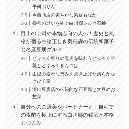
平餅ぷりん
今藤商店の爽やかな紫蘇もなか
養蚕の歴史を紡ぐ白川郷シルク石鹸
目上の上司や本物志向の人へ！歴史と風
格が宿る由緒正しき奥飛騨の伝統和菓子
と名産豆腐グルメ
どぶろく祭りの歴史を味わうどぶろく羊
羹とどぶろくきんつば
山里の素朴な恵みを炊き上げた清らかな
きび羊羹
深山豆腐店の伝統的な石豆腐と大豆のお
惣菜
自分へのご褒美やパートナーと！自宅で
の夜酌を極上にする白川郷の銘酒と本格
おつまみ