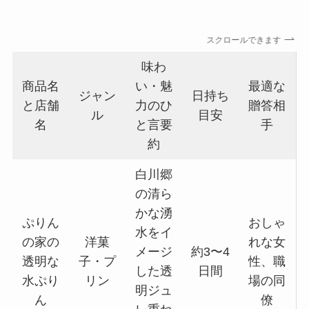
スクロールできます
味わ
商品名
い・魅
最適な
ジャン
日持ち
と店舗
力のひ
贈答相
ル
目安
名
と言要
手
約
白川郷
の清ら
かな湧
ぷりん
おしゃ
水をイ
の家の
洋菓
れな女
メージ
約3〜4
透明な
子・プ
性、職
した透
日間
水ぷり
リン
場の同
明ジュ
ん
僚