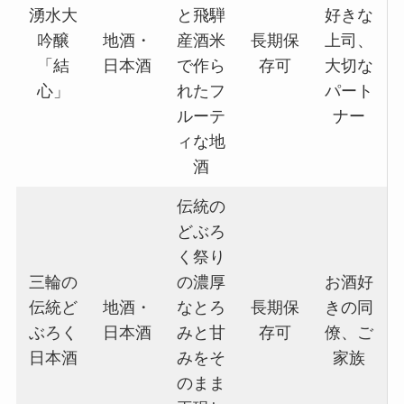
湧水大
と飛騨
好きな
吟醸
地酒・
産酒米
長期保
上司、
「結
日本酒
で作ら
存可
大切な
心」
れたフ
パート
ルーテ
ナー
ィな地
酒
伝統の
どぶろ
く祭り
三輪の
の濃厚
お酒好
伝統ど
地酒・
なとろ
長期保
きの同
ぶろく
日本酒
みと甘
存可
僚、ご
日本酒
みをそ
家族
のまま