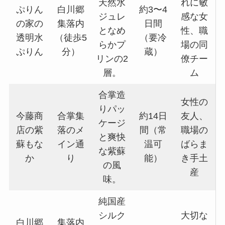
天然水
れに敏
ぷりん
白川郷
約3〜4
ジュレ
感な女
の家の
集落内
日間
となめ
性、職
透明水
（徒歩5
（要冷
らかプ
場の同
ぷりん
分）
蔵）
リンの2
僚チー
層。
ム
合掌造
女性の
りパッ
今藤商
合掌集
約14日
友人、
ケージ
店の紫
落のメ
間（常
職場の
と爽快
蘇もな
イン通
温可
ばらま
な紫蘇
か
り
能）
き手土
の風
産
味。
純国産
シルク
大切な
白川郷
集落内