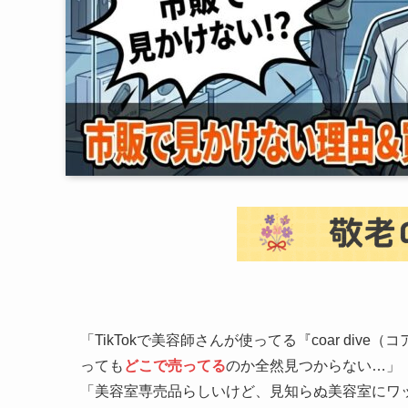
「TikTokで美容師さんが使ってる『coar di
っても
どこで売ってる
のか全然見つからない…」
「美容室専売品らしいけど、見知らぬ美容室にワ