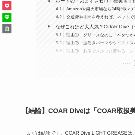
ルート②：気まずさゼロ！確実＆手
Amazonや楽天市場なら24時間い
交通費や手間を考えれば、ネットで
なぜこれほど大人気？COAR Div
理由①：グリースなのに「ベタつか
理由②：波巻きパーマやツイストス
理由③：お湯でスルッと落ちる「シ
【結論】COAR Diveは「COAR
まずは結論です。COAR Dive LIGHT GR