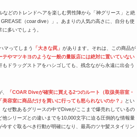
ラルなどのトレンドヘアを楽しむ男性陣から「神グリース」と絶
T GREASE（coar dive）」。あまりの人気の高さに、自分も使
常に多いでしょう。
がハマってしまう
「大きな罠」
があります。それは、この商品が
ーテやマツキヨのような一般の量販店には絶対に置いていない
軒もドラッグストアをハシゴしても、残念ながら永遠に出会う
が、
「COAR Diveが確実に買える2つのルート（取扱美容室・
「美容室に商品だけを買いに行っても怒られないのか？」
とい
なぜ数あるグリースの中でDiveがここまで爆売れしているの
ど他シリーズとの違いまでを10,000文字に迫る圧倒的な情報量
が今すぐ取るべき行動が明確になり、最高のツヤ髪スタイリン